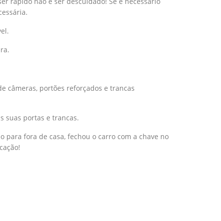
ser rápido não é ser descuidado! Se é necessário
cessária.
el.
ra.
 de câmeras, portões reforçados e trancas
 suas portas e trancas.
o para fora de casa, fechou o carro com a chave no
cação!