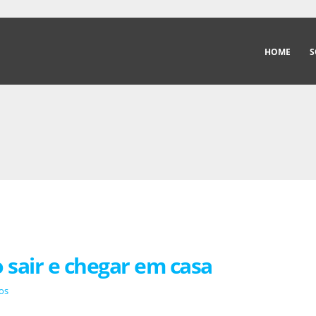
HOME
S
 sair e chegar em casa
os