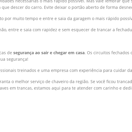
ividades necessárias o mais rápido possível. Mas vale lembrar que 
m que descer do carro. Evite deixar o portão aberto de forma desne
erto por muito tempo e entre e saia da garagem o mais rápido possív
 não, entre e saia com rapidez e sem esquecer de trancar a fechadu
cas de
segurança ao sair e chegar em casa
. Os circuitos fechados
sua segurança!
ssionais treinados e uma empresa com experiência para cuidar das
anta o melhor serviço de chaveiro da região. Se você ficou trancad
aves em trancas, estamos aqui para te atender com carinho e dedi