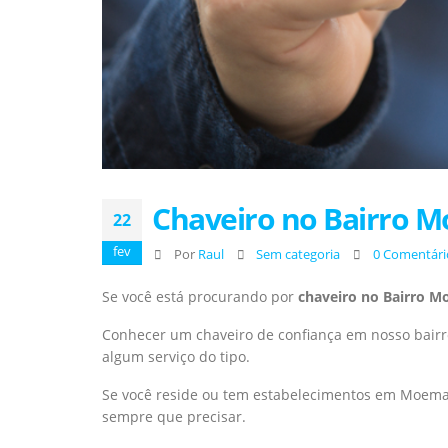
Chaveiro no Bairro M
22
fev
Por
Raul
Sem categoria
0 Comentári
Se você está procurando por
chaveiro no Bairro 
Conhecer um chaveiro de confiança em nosso bair
algum serviço do tipo.
Se você reside ou tem estabelecimentos em Moema,
sempre que precisar.